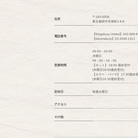
〒183-0056
住所
東京都府中市寿町1-8-8
【Kingsbury United】042-369-
電話番号
【bloomsbury】03-3308-1311
09:00～20:00
木曜日
09：00～19：00
営業時間
【カット】 19:00 最終受付
(木曜日18:00最終受付)
【カラー・パーマ】 17:30最終
(木曜日16:30最終受付)
定休日
毎週火曜日
アクセス
その他
-