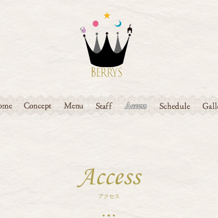
ME
CONCEPT
MENU
STAFF
ACCESS
SCHEDULE
GAL
Access
アクセス