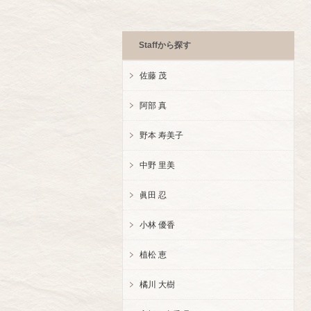
Staff
から探す
佐藤 茂
阿部 真
野本 寿美子
中野 里美
眞田 忍
小林 優香
植松 恵
橘川 大樹