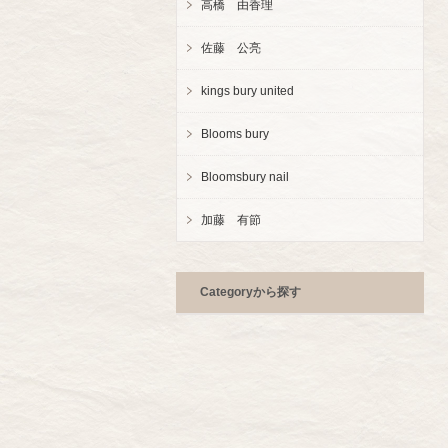
高橋 由香理
佐藤 公亮
kings bury united
Blooms bury
Bloomsbury nail
加藤 有節
Category
から探す