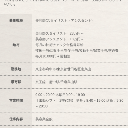
ださい♪
募集職種
美容師(スタイリスト・アシスタント)
美容師スタイリスト 23万円～
美容師アシスタント 18万円～
給与
毎月の技術チェック合格毎昇給
技術手当/店販手当/住宅手当/皆勤手当/残業手当/交通費
毎月10,000円＋要相談
勤務地
東京都府中市/東京都世田谷区南烏山
最寄駅
京王線 府中駅/千歳烏山駅
9:00～20:00 木曜日9:00～19:00
営業時間
【出勤シフト 2交代制】 早番：8:40～19:00 遅番：9:30
～20:00
仕事内容
美容業全般