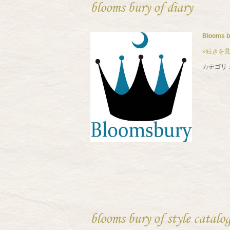
blooms bury of diary
Blooms
»続きを
カテゴリ
blooms bury of style catalo