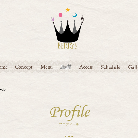
ME
CONCEPT
MENU
STAFF
ACCESS
SCHEDULE
GAL
ィール
Profile
プロフィール