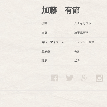
加藤 有節
役職
スタイリスト
出身
埼玉県所沢
趣味・マイブーム
インテリア観賞
血液型
A型
職歴
12年