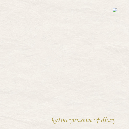
katou yuusetu of diary