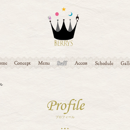
ME
CONCEPT
MENU
STAFF
ACCESS
SCHEDULE
GAL
ル
Profile
プロフィール