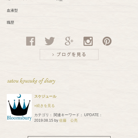
血液型
職歴
satou kousuke of diary
スケジュール
»続きを見る
カテゴリ：
関連キーワード：
UPDATE：
2019.08.15
by
佐藤 公亮