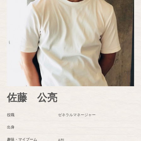
佐藤 公亮
役職
ゼネラルマネージャー
出身
趣味・マイブーム
A型