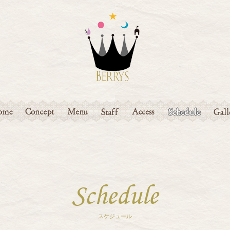
ME
CONCEPT
MENU
STAFF
ACCESS
SCHEDULE
GAL
Schedule
スケジュール