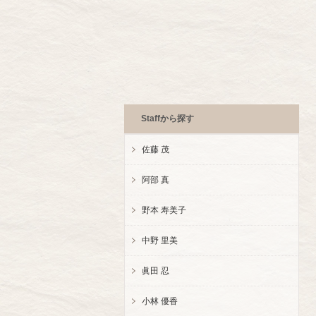
Staff
から探す
佐藤 茂
阿部 真
野本 寿美子
中野 里美
眞田 忍
小林 優香