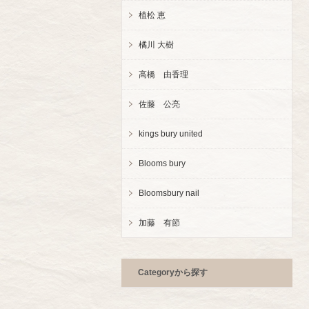
植松 恵
橘川 大樹
高橋 由香理
佐藤 公亮
kings bury united
Blooms bury
Bloomsbury nail
加藤 有節
Category
から探す