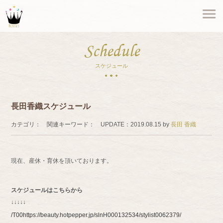
Schedule
スケジュール
長田香織スケジュール
カテゴリ：
関連キーワード：
UPDATE：
2019.08.15
by
長田 香織
現在、産休・育休を頂いております。
スケジュールはこちらから
↓↓↓↓↓
/T00
https://beauty.hotpepper.jp/slnH000132534/stylist
0062379/